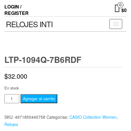
0
LOGIN /
$0
REGISTER
RELOJES INTI
Toggle n
LTP-1094Q-7B6RDF
$
32.000
En stock
Agregar al carrito
SKU:
4971850440758
Categorías:
CASIO Collection Women
,
Relojes