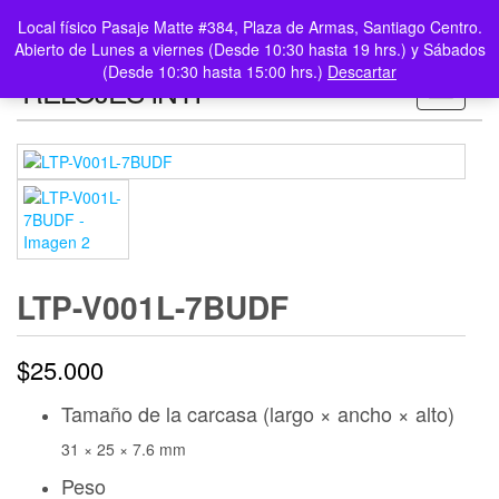
0
LOGIN /
Local físico Pasaje Matte #384, Plaza de Armas, Santiago Centro.
$0
REGISTER
Abierto de Lunes a viernes (Desde 10:30 hasta 19 hrs.) y Sábados
(Desde 10:30 hasta 15:00 hrs.)
Descartar
RELOJES INTI
Toggle n
LTP-V001L-7BUDF
$
25.000
Tamaño de la carcasa (largo × ancho × alto)
31 × 25 × 7.6 mm
Peso