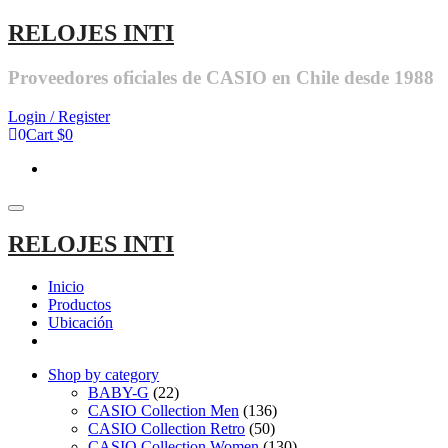
RELOJES INTI
Proveedores oficiales de CASIO en Chile desde 1988
Login / Register
0
Cart
$0
Toggle
navigation
RELOJES INTI
Inicio
Productos
Ubicación
Shop by category
BABY-G
(22)
CASIO Collection Men
(136)
CASIO Collection Retro
(50)
CASIO Collection Women
(130)