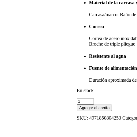
Material de la carcasa 
Carcasa/marco: Baño de 
Correa
Correa de acero inoxidab
Broche de triple pliegue
Resistente al agua
Fuente de alimentación 
Duración aproximada de
En stock
MTP-
1215A-
Agregar al carrito
1ADF
cantidad
SKU:
4971850804253
Categor