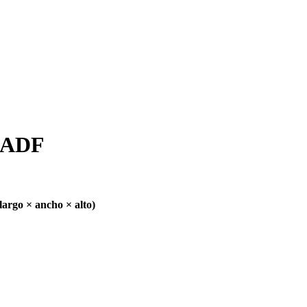
1ADF
largo × ancho × alto)