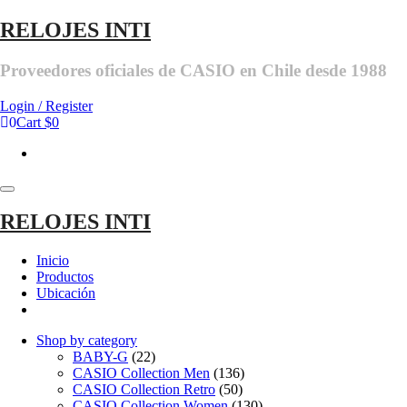
Skip
RELOJES INTI
to
the
Proveedores oficiales de CASIO en Chile desde 1988
content
Login / Register
0
Cart
$0
Toggle
navigation
RELOJES INTI
Inicio
Productos
Ubicación
Shop by category
BABY-G
(22)
CASIO Collection Men
(136)
CASIO Collection Retro
(50)
CASIO Collection Women
(130)