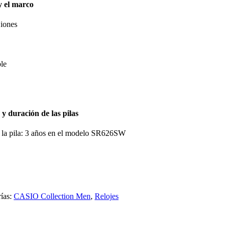
y el marco
iones
le
y duración de las pilas
 la pila: 3 años en el modelo SR626SW
ías:
CASIO Collection Men
,
Relojes