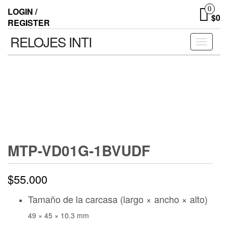
0
LOGIN /
$0
REGISTER
RELOJES INTI
Toggle n
MTP-VD01G-1BVUDF
$
55.000
Tamaño de la carcasa (largo × ancho × alto)
49 × 45 × 10.3 mm