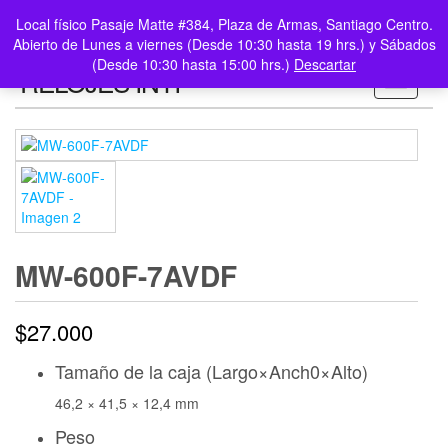
0
LOGIN /
Local físico Pasaje Matte #384, Plaza de Armas, Santiago Centro.
$0
REGISTER
Abierto de Lunes a viernes (Desde 10:30 hasta 19 hrs.) y Sábados
(Desde 10:30 hasta 15:00 hrs.)
Descartar
RELOJES INTI
Toggle n
MW-600F-7AVDF
$
27.000
Tamaño de la caja (Largo×Anch0×Alto)
46,2 × 41,5 × 12,4 mm
Peso