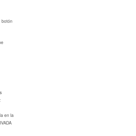
e botón
he
s
z
a en la
TIVADA