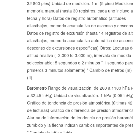
32 800 pies) Unidad de medición: 1 m (5 pies) Medicion
memoria manual (hasta 30 registros, cada uno incluye al
fecha y hora) Datos de registro automático (altitudes
altas/bajas, memoria acumulativa de ascenso y descens
Datos de registro de excursión (hasta 14 registros de alt
altas/bajas, memoria acumulativa automática de ascens
descenso de excursiones específicas) Otros: Lecturas d
altitud relativa (–3.000 to 3.000 m), intervalo de medida
seleccionable: 5 segundos o 2 minutos * 1 segundo para
primeros 3 minutos solamente) * Cambio de metros (m) 
(ft)
Barómetro Rango de visualización: de 260 a 1100 hPa (
a 32,45 inHg) Unidad de visualización: 1 hPa (0,05 inHg
Gráfico de tendencia de presión atmosférica (últimas 42
de lecturas) Gráfico de diferencia de presión atmosféric
Alarma de información de tendencia de presión barométr
zumbido y la flecha indican cambios importantes de pres
* Cambio de hPa a inHg