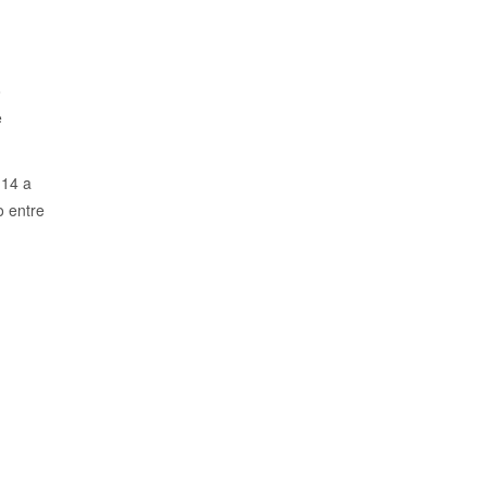
o
e
 14 a
o entre