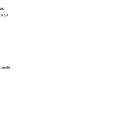
:
 de
o a 24
amente