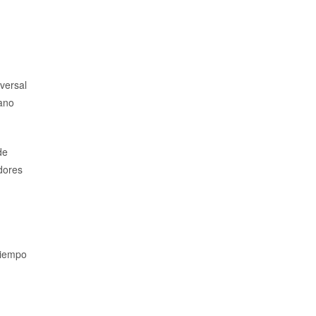
versal
rano
de
adores
tiempo