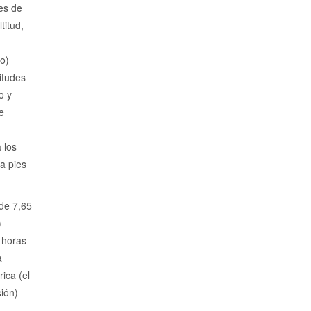
es de
titud,
o)
itudes
o y
e
 los
a pies
de 7,65
)
 horas
a
ica (el
ión)