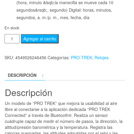
(hora, minuto &lsqb;la manecilla se mueve cada 10
segundos&rsqb;, segundo) Digital: horas, minutos,
segundos, a. m./p. m., mes, fecha, día
En stock
Agregar al carrito
SKU:
4549526246456
Categorías:
PRO-TREK
,
Relojes
DESCRIPCIÓN
Descripción
Un modelo de “PRO TREK” que mejora la usabilidad al aire
libre al conectarse a la aplicación dedicada “PRO TREK
Connected” a través de Bluetooth®. Realiza un sensor
cuádruple capaz de medir el número de pasos, la dirección, la
altitud/presión barométrica y la temperatura. Registra las
calorías quemadas, las altitudes adquiridas por el reloj y las