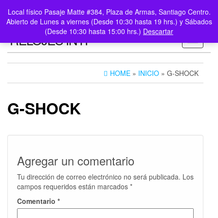
0
LOGIN /
Local físico Pasaje Matte #384, Plaza de Armas, Santiago Centro.
$0
REGISTER
Abierto de Lunes a viernes (Desde 10:30 hasta 19 hrs.) y Sábados
(Desde 10:30 hasta 15:00 hrs.)
Descartar
RELOJES INTI
Toggle n
HOME
»
INICIO
» G-SHOCK
G-SHOCK
Agregar un comentario
Tu dirección de correo electrónico no será publicada.
Los
campos requeridos están marcados
*
Comentario
*