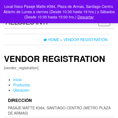
0
LOGIN /
Local físico Pasaje Matte #384, Plaza de Armas, Santiago Centro.
$0
REGISTER
Abierto de Lunes a viernes (Desde 10:30 hasta 19 hrs.) y Sábados
(Desde 10:30 hasta 15:00 hrs.)
Descartar
RELOJES INTI
Toggle n
HOME
»
VENDOR REGISTRATION
VENDOR REGISTRATION
[vendor_registration]
Inicio
Productos
Ubicación
DIRECCIÓN
PASAJE MATTE K384, SANTIAGO CENTRO (METRO PLAZA
DE ARMAS)