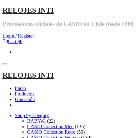
RELOJES INTI
Proveedores oficiales de CASIO en Chile desde 1988
Login / Register
0
Cart
$0
Toggle navigation
RELOJES INTI
Inicio
Productos
Ubicación
Shop by category
BABY-G
(22)
CASIO Collection Men
(136)
CASIO Collection Retro
(50)
CASIO Collection Women
(130)