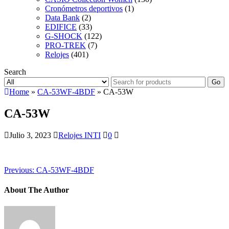
Cronómetros deportivos
(1)
Data Bank
(2)
EDIFICE
(33)
G-SHOCK
(122)
PRO-TREK
(7)
Relojes
(401)
Search
Go
Home
»
CA-53WF-4BDF
» CA-53W
CA-53W
Julio 3, 2023
Relojes INTI
0
Previous:
CA-53WF-4BDF
About The Author