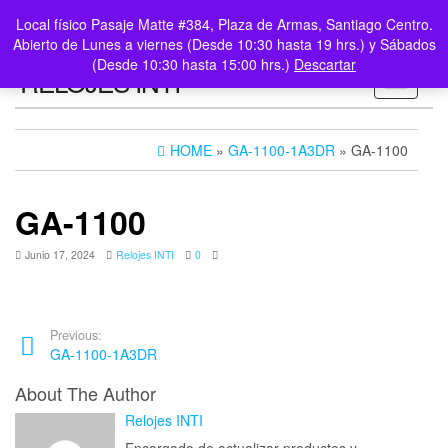
0
LOGIN /
Local físico Pasaje Matte #384, Plaza de Armas, Santiago Centro.
$0
REGISTER
Abierto de Lunes a viernes (Desde 10:30 hasta 19 hrs.) y Sábados
(Desde 10:30 hasta 15:00 hrs.)
Descartar
RELOJES INTI
Toggle n
HOME
»
GA-1100-1A3DR
» GA-1100
GA-1100
Junio 17, 2024
Relojes INTI
0
Previous:
GA-1100-1A3DR
About The Author
Relojes INTI