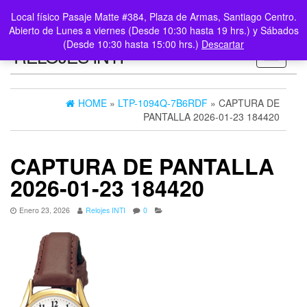
0
LOGIN /
Local físico Pasaje Matte #384, Plaza de Armas, Santiago Centro.
$0
REGISTER
Abierto de Lunes a viernes (Desde 10:30 hasta 19 hrs.) y Sábados
(Desde 10:30 hasta 15:00 hrs.)
Descartar
RELOJES INTI
Toggle n
HOME
»
LTP-1094Q-7B6RDF
» CAPTURA DE
PANTALLA 2026-01-23 184420
CAPTURA DE PANTALLA
2026-01-23 184420
Enero 23, 2026
Relojes INTI
0