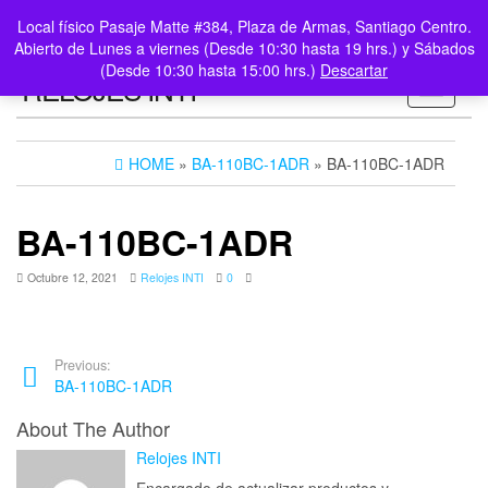
0
LOGIN /
Local físico Pasaje Matte #384, Plaza de Armas, Santiago Centro.
$0
REGISTER
Abierto de Lunes a viernes (Desde 10:30 hasta 19 hrs.) y Sábados
(Desde 10:30 hasta 15:00 hrs.)
Descartar
RELOJES INTI
Toggle n
HOME
»
BA-110BC-1ADR
» BA-110BC-1ADR
BA-110BC-1ADR
Octubre 12, 2021
Relojes INTI
0
Previous:
BA-110BC-1ADR
About The Author
Relojes INTI