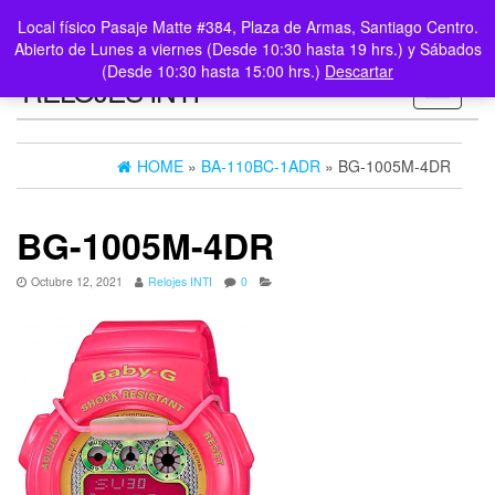
0
LOGIN /
Local físico Pasaje Matte #384, Plaza de Armas, Santiago Centro.
$0
REGISTER
Abierto de Lunes a viernes (Desde 10:30 hasta 19 hrs.) y Sábados
(Desde 10:30 hasta 15:00 hrs.)
Descartar
RELOJES INTI
Toggle n
HOME
»
BA-110BC-1ADR
» BG-1005M-4DR
BG-1005M-4DR
Octubre 12, 2021
Relojes INTI
0