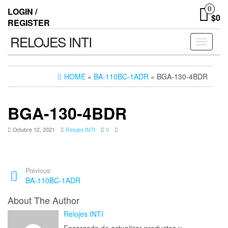
0
LOGIN /
$0
REGISTER
RELOJES INTI
Toggle n
HOME
»
BA-110BC-1ADR
» BGA-130-4BDR
BGA-130-4BDR
Octubre 12, 2021
Relojes INTI
0
Previous:
BA-110BC-1ADR
About The Author
Relojes INTI