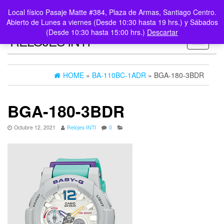
0
LOGIN /
Local físico Pasaje Matte #384, Plaza de Armas, Santiago Centro.
$0
REGISTER
Abierto de Lunes a viernes (Desde 10:30 hasta 19 hrs.) y Sábados
(Desde 10:30 hasta 15:00 hrs.)
Descartar
RELOJES INTI
Toggle n
HOME
»
BA-110BC-1ADR
» BGA-180-3BDR
BGA-180-3BDR
Octubre 12, 2021
Relojes INTI
0