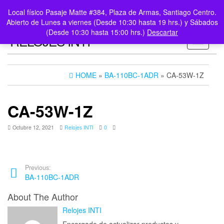
0
LOGIN /
Local físico Pasaje Matte #384, Plaza de Armas, Santiago Centro.
$0
REGISTER
Abierto de Lunes a viernes (Desde 10:30 hasta 19 hrs.) y Sábados
(Desde 10:30 hasta 15:00 hrs.)
Descartar
RELOJES INTI
Toggle n
HOME
»
BA-110BC-1ADR
» CA-53W-1Z
CA-53W-1Z
Octubre 12, 2021
Relojes INTI
0
Previous:
BA-110BC-1ADR
About The Author
Relojes INTI