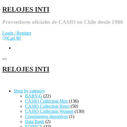
RELOJES INTI
Proveedores oficiales de CASIO en Chile desde 1988
Login / Register
0
Cart
$0
Toggle navigation
RELOJES INTI
Shop by category
BABY-G
(22)
CASIO Collection Men
(136)
CASIO Collection Retro
(50)
CASIO Collection Women
(130)
Cronómetros deportivos
(1)
Data Bank
(2)
EDIFICE
(33)