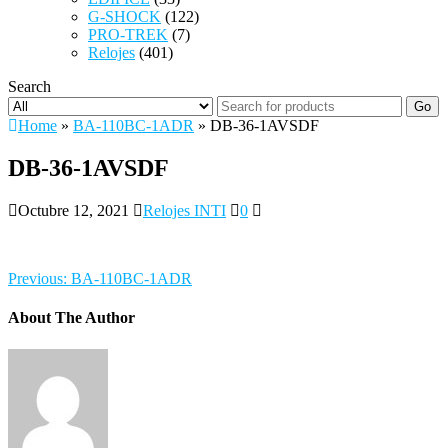
G-SHOCK
(122)
PRO-TREK
(7)
Relojes
(401)
Search
Go
Home
»
BA-110BC-1ADR
» DB-36-1AVSDF
DB-36-1AVSDF
Octubre 12, 2021
Relojes INTI
0
Previous:
BA-110BC-1ADR
About The Author