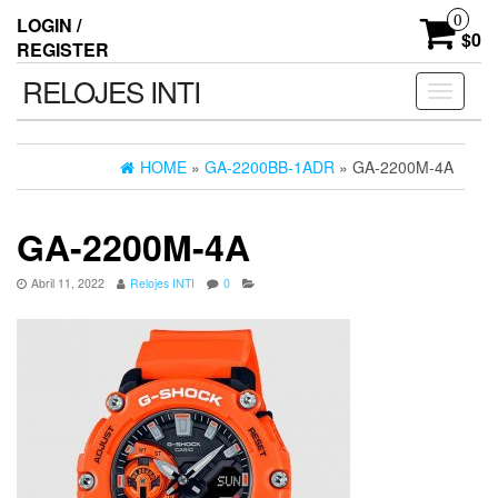
0
LOGIN /
$0
REGISTER
RELOJES INTI
Toggle n
HOME
»
GA-2200BB-1ADR
» GA-2200M-4A
GA-2200M-4A
Abril 11, 2022
Relojes INTI
0