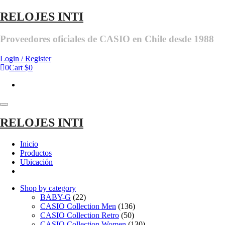
Skip
RELOJES INTI
to
the
Proveedores oficiales de CASIO en Chile desde 1988
content
Login / Register
0
Cart
$0
Toggle
navigation
RELOJES INTI
Inicio
Productos
Ubicación
Shop by category
BABY-G
(22)
CASIO Collection Men
(136)
CASIO Collection Retro
(50)
CASIO Collection Women
(130)