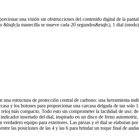
rcionar una visión sin obstrucciones del contenido digital de la pantal
to &lsqb;la manecilla se mueve cada 20 segundos&rsqb;), 1 dial (modo) 
n una estructura de protección central de carbono: una herramienta indis
a carcasa y los botones para proporcionar una carcasa delgada de tan solo
 reloj más compacto. Todo esto sin comprometer la facilidad de uso: de h
indicador insertado del dial, inspirado en un disco de freno automotriz,
un verdadero equipo para exteriores. Las piezas y el dial se elaboran p
 entre las posiciones de las 4 y las 6 para brindar un toque final de aud