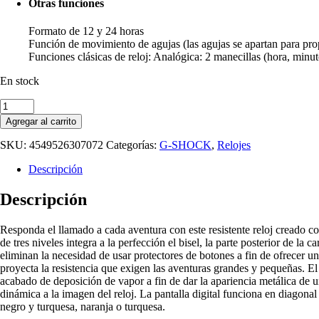
Otras funciones
Formato de 12 y 24 horas
Función de movimiento de agujas (las agujas se apartan para propo
Funciones clásicas de reloj: Analógica: 2 manecillas (hora, minu
En stock
GA-
2200BB-
Agregar al carrito
1ADR
cantidad
SKU:
4549526307072
Categorías:
G-SHOCK
,
Relojes
Descripción
Descripción
Responda el llamado a cada aventura con este resistente reloj creado co
de tres niveles integra a la perfección el bisel, la parte posterior de l
eliminan la necesidad de usar protectores de botones a fin de ofrecer un
proyecta la resistencia que exigen las aventuras grandes y pequeñas. El 
acabado de deposición de vapor a fin de dar la apariencia metálica de 
dinámica a la imagen del reloj. La pantalla digital funciona en diagonal
negro y turquesa, naranja o turquesa.