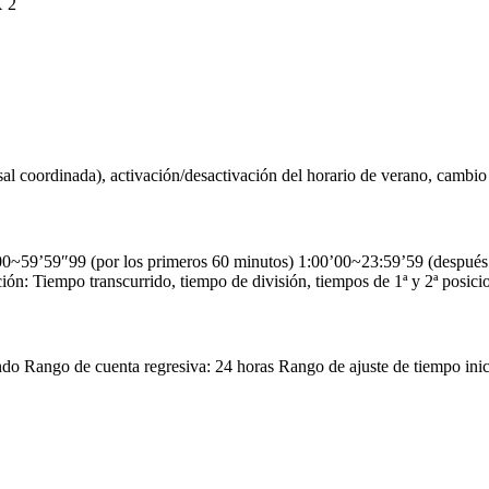
X 2
al coordinada), activación/desactivación del horario de verano, cambio
~59’59″99 (por los primeros 60 minutos) 1:00’00~23:59’59 (después 
n: Tiempo transcurrido, tiempo de división, tiempos de 1ª y 2ª posici
o Rango de cuenta regresiva: 24 horas Rango de ajuste de tiempo inici