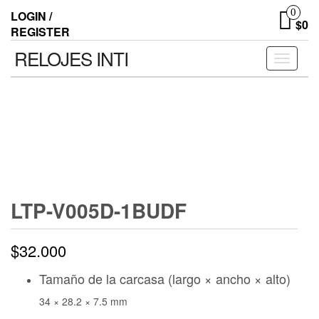
0
LOGIN /
$0
REGISTER
RELOJES INTI
Toggle n
LTP-V005D-1BUDF
$
32.000
Tamaño de la carcasa (largo × ancho × alto)
34 × 28.2 × 7.5 mm